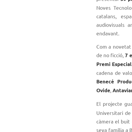
Noves Tecnolog
catalans, es
audiovisuals a
endavant.
Com a novetat d
de no ficció,
7 
Premi Especial
cadena de valor
Benecé Produ
,
Ovide
Antavia
El projecte gu
Universitari d
càmera el buit 
seva família a B