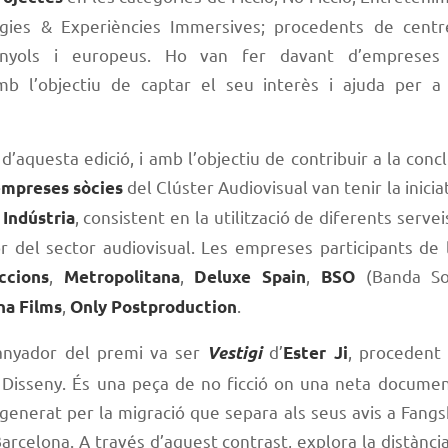
ies & Experiències Immersives; procedents de centre
panyols i europeus. Ho van fer davant d’empreses 
mb l’objectiu de captar el seu interès i ajuda per a 
’aquesta edició, i amb l’objectiu de contribuir a la conc
del Clúster Audiovisual van tenir la inicia
empreses sòcies
, consistent en la utilització de diferents serve
 Indústria
 del sector audiovisual. Les empreses participants de l
,
,
,
(Banda Son
ccions
Metropolitana
Deluxe Spain
BSO
,
.
na Films
Only Postproduction
anyador del premi va ser
d’
, procedent
Vestigi
Ester Ji
e Disseny. És una peça de no ficció on una neta docume
generat per la migració que separa als seus avis a Fangsh
arcelona. A través d’aquest contrast, explora la distància 