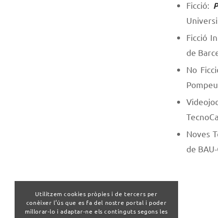
Ficció:
P
Univers
Ficció I
de Barc
No Ficc
Pompeu 
Videojo
TecnoC
Noves T
de BAU-C
Utilitzem cookies pròpies i de tercers per
conèixer l’ús que es fa del nostre portal i poder
millorar-lo i adaptar-ne els continguts segons les