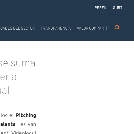
PERFIL
SURT
DADES DEL SECTOR
TRANSPARÈNCIA
VALOR COMPARTIT
 se suma
er a
ual
lloc el
Pitching
i es van
alents
ent, Videojocs i