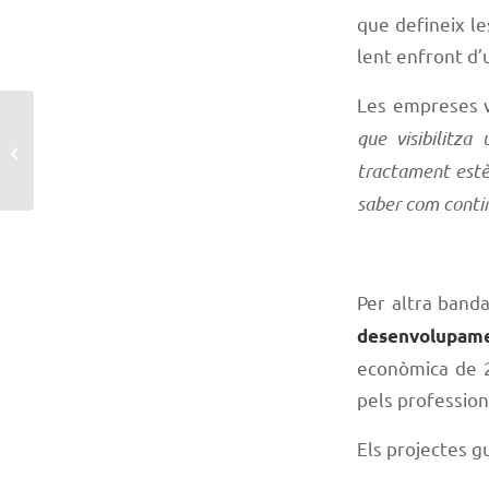
que defineix le
lent enfront d’u
Les empreses v
Parlem amb Eli Pueyo,
que visibilitza
cofundadora de 16Nou
tractament estè
i Blackfish
saber com contin
Per altra band
desenvolupam
econòmica de 2
pels profession
Els projectes g