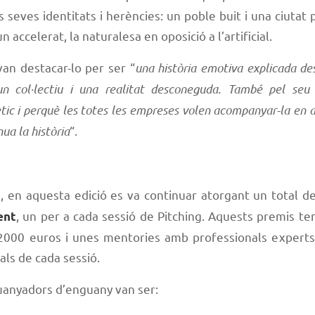
s seves identitats i herències: un poble buit i una ciutat
n accelerat, la naturalesa en oposició a l’artificial.
an destacar-lo per ser “
una història emotiva explicada de
 un col·lectiu i una realitat desconeguda. També pel seu
tic i perquè les totes les empreses volen acompanyar-la en a
ua la història
“.
a, en aquesta edició es va continuar atorgant un total d
, un per a cada sessió de Pitching. Aquests premis t
ent
000 euros i unes mentories amb professionals experts,
als de cada sessió.
uanyadors d’enguany van ser: