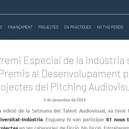
NS
FINANÇAMENT
PROJECTES
EN PRÀCTIQUES
NO T’HO PERDIS
Premi Especial de la Indústria
 Premis al Desenvolupament p
ojectes del Pitching Audiovis
5 de desembre de 2024
 edició de la Setmana del Talent Audiovisual, va tenir 
. Enguany hi van participar
iversitat-Indústria
61 nous t
en les categories de Ficció, No Ficció, Entretenim
rojectes