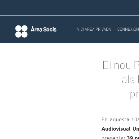
INICI ÀREA PRIVADA
CONNEXIO
El nou 
als
pr
En aquesta 10a
Audiovisual Un
presentar
39 p