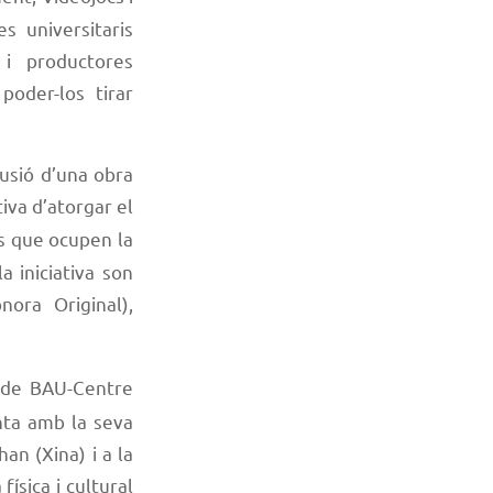
s universitaris
i productores
poder-los tirar
lusió d’una obra
tiva d’atorgar el
is que ocupen la
a iniciativa son
ora Original),
 de BAU-Centre
nta amb la seva
an (Xina) i a la
física i cultural