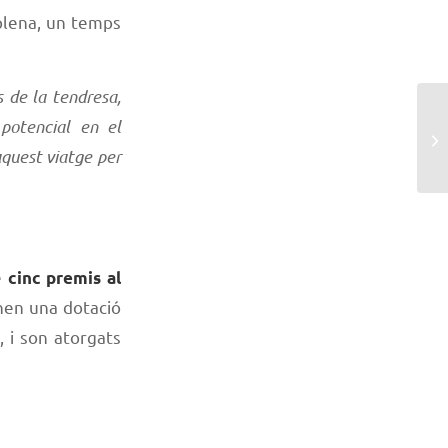
 plena, un temps
s de la tendresa,
 potencial en el
quest viatge per
e
cinc premis al
enen una dotació
 i son atorgats