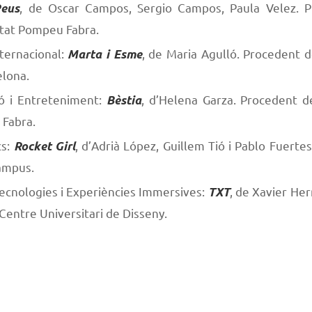
, de
Oscar Campos, Sergio Campos, Paula Velez. P
eus
itat Pompeu Fabra.
nternacional:
, de
Maria Agulló. Procedent d
Marta i Esme
elona.
ió i Entreteniment:
, d’
Helena Garza. Procedent de
Bèstia
Fabra.
cs:
, d’
Adrià López, Guillem Tió i Pablo Fuerte
Rocket Girl
ampus.
ecnologies i Experiències Immersives:
, de
Xavier Her
TXT
entre Universitari de Disseny.