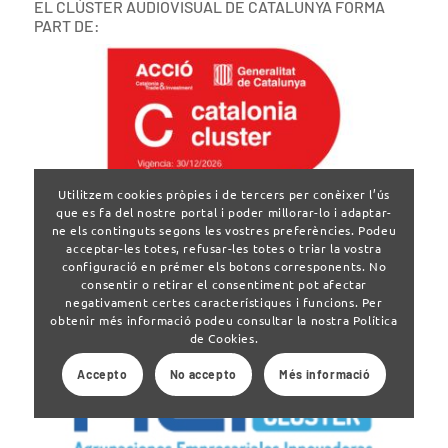
EL CLÚSTER AUDIOVISUAL DE CATALUNYA FORMA
PART DE:
Utilitzem cookies pròpies i de tercers per conèixer l’ús
que es fa del nostre portal i poder millorar-lo i adaptar-
ne els continguts segons les vostres preferències. Podeu
acceptar-les totes, refusar-les totes o triar la vostra
configuració en prémer els botons corresponents. No
consentir o retirar el consentiment pot afectar
negativament certes característiques i funcions. Per
obtenir més informació podeu consultar la nostra Política
de Cookies.
Accepto
No accepto
Més informació