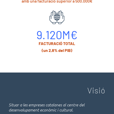
amb una facturació superior a 500.000€
9.120M€
FACTURACIÓ TOTAL
(un 2,8% del PIB)
Visió
Situar a les empreses catalanes al centre del
desenvolupament econòmic i cultural.