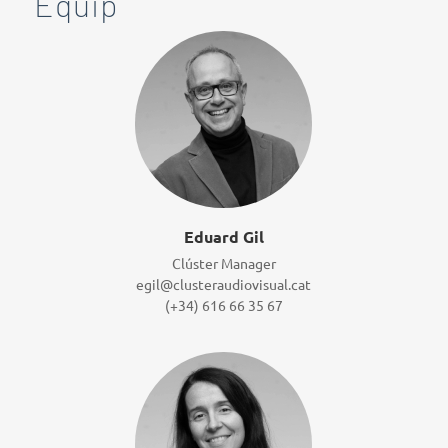
Equip
Eduard Gil
Clúster Manager
egil@clusteraudiovisual.cat
(+34) 616 66 35 67