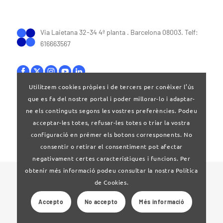
Via Laietana 32-34 4ª planta . Barcelona 08003. Telf:
616663567
Utilitzem cookies pròpies i de tercers per conèixer l’ús
que es fa del nostre portal i poder millorar-lo i adaptar-
Bases legals
|
Política de privacitat
ne els continguts segons les vostres preferències. Podeu
acceptar-les totes, refusar-les totes o triar la vostra
configuració en prémer els botons corresponents. No
consentir o retirar el consentiment pot afectar
negativament certes característiques i funcions. Per
obtenir més informació podeu consultar la nostra Política
© 2024 Clúster Audiovisual de Catalunya
de Cookies.
Accepto
No accepto
Més informació
Web desenvolupat per
La Saladeta