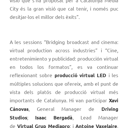
visió que s’ha proposat per a Catalunya Media
City és la gran visió que cal tenir, i només puc
desitjar-los el millor dels èxits”.
A les sessions “Bridging broadcast and cinema:
virtual production across industries” i “Cine,
entretenimiento y publicidad: producción virtual
en todos los formatos”, es va continuar
reflexionant sobre
i les
producció virtual LED
múltiples solucions que ofereix, amb el punt de
vista dels platós de producció virtual més
importants de Catalunya. Hi van participar
Xavi
, General Manager de
Cánovas
Driving
;
, Lead Manager
Studios
Isaac Bergadà
de
; i
,
Virtual Grup Mediapro
Antoine Vaxelaire