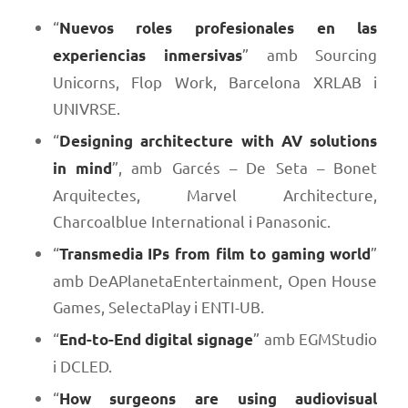
“
Nuevos roles profesionales en las
” amb Sourcing
experiencias inmersivas
Unicorns, Flop Work, Barcelona XRLAB i
UNIVRSE.
“
Designing architecture with AV solutions
”, amb Garcés – De Seta – Bonet
in mind
Arquitectes, Marvel Architecture,
Charcoalblue International i Panasonic.
“
”
Transmedia IPs from film to gaming world
amb DeAPlanetaEntertainment, Open House
Games, SelectaPlay i ENTI-UB.
“
” amb EGMStudio
End-to-End digital signage
i DCLED.
“
How surgeons are using audiovisual