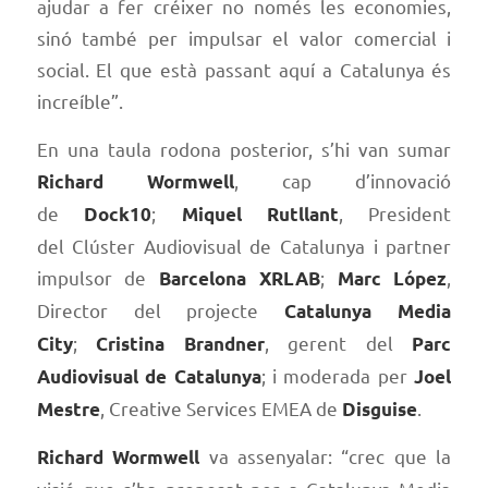
ajudar a fer créixer no només les economies,
sinó també per impulsar el valor comercial i
social. El que està passant aquí a Catalunya és
increíble”.
En una taula rodona posterior, s’hi van sumar
, cap d’innovació
Richard Wormwell
de
;
, President
Dock10
Miquel Rutllant
del Clúster Audiovisual de Catalunya i partner
impulsor de
;
,
Barcelona XRLAB
Marc López
Director del projecte
Catalunya Media
;
, gerent del
City
Cristina Brandner
Parc
; i moderada per
Audiovisual de Catalunya
Joel
, Creative Services EMEA de
.
Mestre
Disguise
va assenyalar: “crec que la
Richard Wormwell