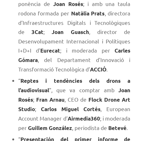
ponència de
; i amb una taula
Joan Rosés
rodona formada per
, directora
Natàlia Prats
d’Infraestructures Digitals i Tecnològiques
de
;
, director de
3Cat
Joan Guasch
Desenvolupament Internacional i Polítiques
I+D+I d’
; i moderada per
Eurecat
Carles
, del Departament d’Innovació i
Gómara
Transformació Tecnològica d’
.
ACCIÓ
“
Reptes i tendències dels drons a
”, que va comptar amb
l’audiovisual
Joan
;
, CEO de
Rosés
Fran Arnau
Flock Drone Art
;
, European
Studio
Carlos Miguel Cortés
Account Manager d’
; i moderada
Airmedia360
per
, periodista de
.
Guillem González
Betevé
“
Presentación del primer informe de