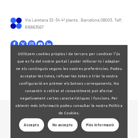
Via Laietana 32-34 4ª planta . Barcelona 08003. Telf:
616663567
Utilitzem cookies pròpies i de tercers per conèixer l’ús
que es fa del nostre portal i poder millorar-lo i adaptar-
Bases legals
|
Política de privacitat
ne els continguts segons les vostres preferències. Podeu
acceptar-les totes, refusar-les totes o triar la vostra
configuració en prémer els botons corresponents. No
consentir o retirar el consentiment pot afectar
negativament certes característiques i funcions. Per
obtenir més informació podeu consultar la nostra Política
© 2024 Clúster Audiovisual de Catalunya
de Cookies.
Accepto
No accepto
Més informació
Web desenvolupat per
La Saladeta