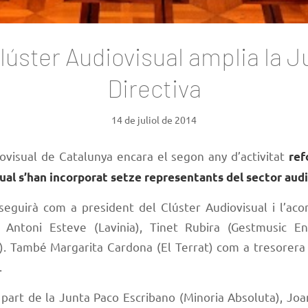
Clúster Audiovisual amplia la J
Directiva
14 de juliol de 2014
iovisual de Catalunya encara el segon any d’activitat
ref
qual s’han incorporat setze representants del sector audi
 seguirà com a president del Clúster Audiovisual i l’ac
: Antoni Esteve (Lavinia), Tinet Rubira (Gestmusic E
y). També Margarita Cardona (El Terrat) com a tresorera 
.
art de la Junta Paco Escribano (Minoria Absoluta), Joa