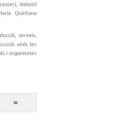
aster), Valentí
aria Quintana
ucció, serveis,
locució amb les
als i organismes