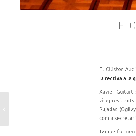
El 
El Clúster Aud
Directiva a la 
Xavier Guitart
vicepresidents
Conveni amb la
Pujadas (Ogilv
Fundació Universitària
Balmes
com a secretari
També formen p