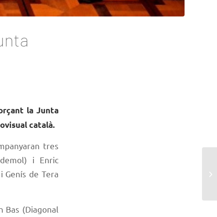
unta
orçant la Junta
ovisual català.
ompanyaran tres
ndemol) i Enric
i Genís de Tera
n Bas (Diagonal