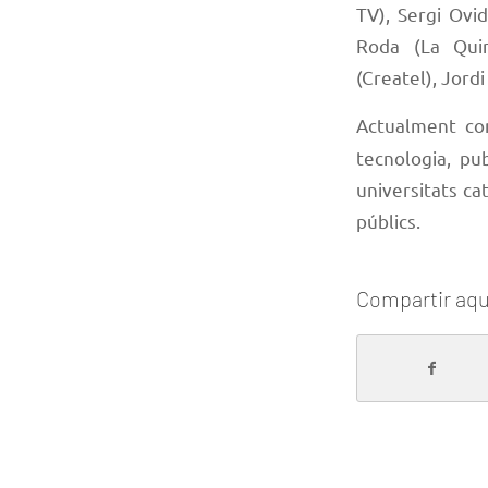
TV), Sergi Ovi
Roda (La Qui
(Createl), Jordi
Actualment co
tecnologia, pu
universitats ca
públics.
Compartir aqu