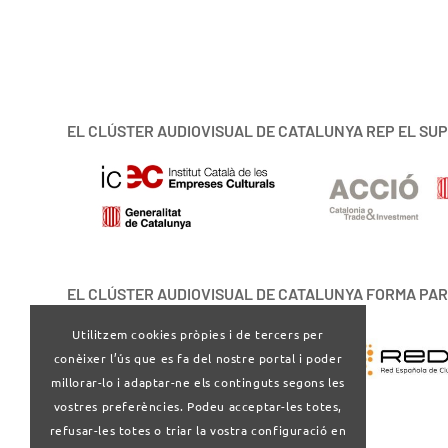
EL CLÚSTER AUDIOVISUAL DE CATALUNYA REP EL SUP
EL CLÚSTER AUDIOVISUAL DE CATALUNYA FORMA PAR
Utilitzem cookies pròpies i de tercers per
conèixer l’ús que es fa del nostre portal i poder
millorar-lo i adaptar-ne els continguts segons les
vostres preferències. Podeu acceptar-les totes,
refusar-les totes o triar la vostra configuració en