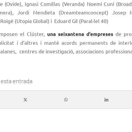
de (Ovide), Ignasi Comillas (Veranda) Noemí Cuní (Broadc
mera), Jordi Mendieta (Dreamteamconcept) Josep M
 Roigé (Utopia Global) i Eduard Gil (Paral·lel 40)
mposen el Clúster,
de prod
una seixantena d’empreses
blicitat i d’altres i manté acords permanents de inter
talanes, centres de investigació, associacions profession
esta entrada