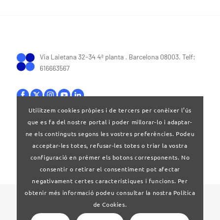
Via Laietana 32-34 4ª planta . Barcelona 08003. Telf:
616663567
Utilitzem cookies pròpies i de tercers per conèixer l’ús
que es fa del nostre portal i poder millorar-lo i adaptar-
Bases legals
|
Política de privacitat
ne els continguts segons les vostres preferències. Podeu
acceptar-les totes, refusar-les totes o triar la vostra
configuració en prémer els botons corresponents. No
consentir o retirar el consentiment pot afectar
negativament certes característiques i funcions. Per
obtenir més informació podeu consultar la nostra Política
© 2024 Clúster Audiovisual de Catalunya
de Cookies.