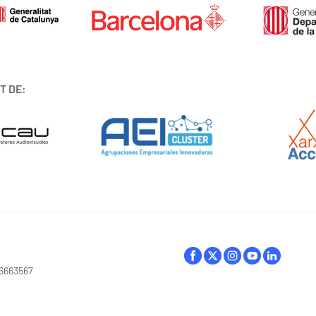
T DE:
16663567