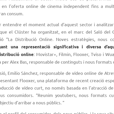
s en l’oferta online de cinema independent fins a mul
ran consum.
er entendre el moment actual d’aquest sector i analitzar
 que el Clúster ha organitzat, en el marc del Saló del 
sió “La Distribució Online. Noves estratègies, nous c
gant una representació significativa i diversa d’aqu
: Movistar+, Filmin, Flooxer, Tviso i Wua
istribució online
 per Alex Bas, responsable de continguts i nous formats 
ssió, Emilio Sánchez, responsable de vídeo online de Atr
presentant Flooxer, una plataforma de recent creació espe
roducció de vídeo curt, no només basada en l’atracció d
ous consumidors. “Reunim youtubers, nous formats cur
jectiu d’arribar a nous públics. ”
e el perfil del consumidor, dels nous públics, i la seva sit