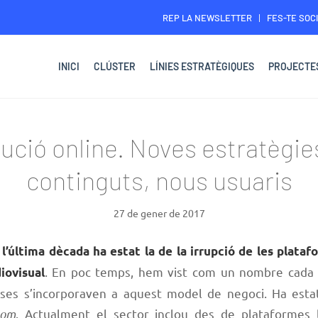
REP LA NEWSLETTER
FES-TE SOCI
INICI
CLÚSTER
LÍNIES ESTRATÈGIQUES
PROJECTE
bució online. Noves estratègie
continguts, nous usuaris
27 de gener de 2017
l’última dècada ha estat la de la irrupció de les plataf
. En poc temps, hem vist com un nombre cada 
iovisual
ses s’incorporaven a aquest model de negoci. Ha estat
oom
. Actualment el sector inclou des de plataformes 