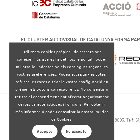
EL CLÚSTER AUDIOVISUAL DE CATALUNYA FORMA PAR
Utilitzem cookies pròpies i de tercers per
conèixer l’ús que es fa del nostre portal i poder
millorar-lo i adaptar-ne els continguts segons les
vostres preferències. Podeu acceptar-les totes,
refusar-les totes o triar la vostra configuració en
prémer els botons corresponents. No consentir o
retirar el consentiment pot afectar negativament
certes característiques i funcions. Per obtenir
més informació podeu consultar la nostra Política
de Cookies.
Via Laietana 32-34 4ª planta . Barcelona 08003. Telf: 6
Accepto
No accepto