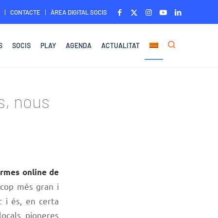
CONTACTE
ÀREA DIGITAL SOCIS
S
SOCIS
PLAY
AGENDA
ACTUALITAT
s, nous
ormes online de
cop més gran i
 i és, en certa
locals pioneres