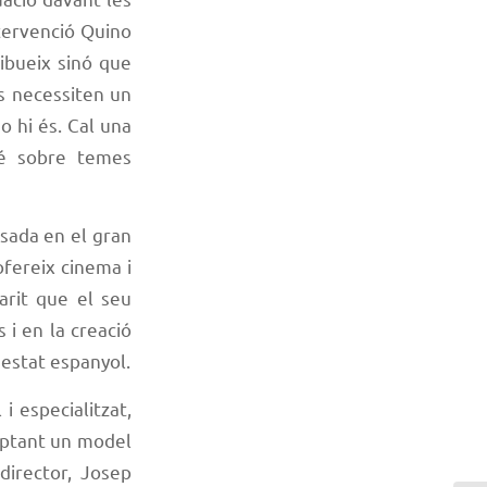
ntervenció Quino
ibueix sinó que
s necessiten un
o hi és. Cal una
bé sobre temes
asada en el gran
fereix cinema i
arit que el seu
i en la creació
’estat espanyol.
i especialitzat,
doptant un model
director, Josep