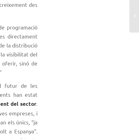
 creixement des
 de programació
es directament
e la distribució
a visibilitat del
oferir, sinó de
”
l futur de les
nents han estat
.
ent del sector
oves empreses, i
n els únics, “ja
olt a Espanya”.