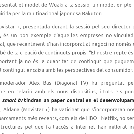
sentat el model de Wuaki a la sessió, un model en ple
irida per la multinacional japonesa Rakuten.
ovistar +, presentada durant la sessió pel seu director
, és un bon exemple d’aquelles empreses no vinculad
al, que recentment s’han incorporat al negoci no només d
é de la creació de continguts propis. “El nostre repte és l
mportant ja no és la quantitat de contingut que puguem 
l contingut encaixa amb les perspectives del consumidor.
 moderador Alex Bas (Diagonal TV) ha preguntat pe
line en relació amb els nous dispositius, i tots els po
s
smart tv
tindran un paper central en el desenvolupam
, Aldana (Movistar +) ha vaticinat que s’incorporaran n
rcaments més recents, com els de HBO i Netflix, no sera
structures pel que fa l’accés a Internet han millorat m