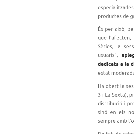
especialitzade
productes de g
És per això, p
que l’afecten,
Sèries, la ses
usuaris”,
aple
dedicats a la d
estat moderada
Ha obert la se
3 i La Sexta), 
distribució i p
sinó en els n
sempre amb l’ob
De fet, és sobr