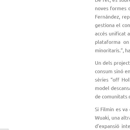
noves formes de
Fernández, rep
gestiona el co
accés unificat 
plataforma on
minoritaris.”, 
Un dels project
consum sinó en
sèries “off Ho
model descansa
de comunitats c
Si Filmin es va
Wuaki, una altr
d’expansió int