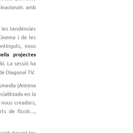
tinacionals amb
 les tendències
Cinema i de les
ontinguts, nous
ells projectes
ki. La sessió ha
de Diagonal TV.
esmedia (Antena
cialitzada en la
e nous creadors,
ts de ficció…,
uació davant les