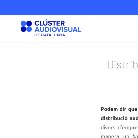
Distri
Podem dir que 
distribució aud
divers d’empre
manera, un
b