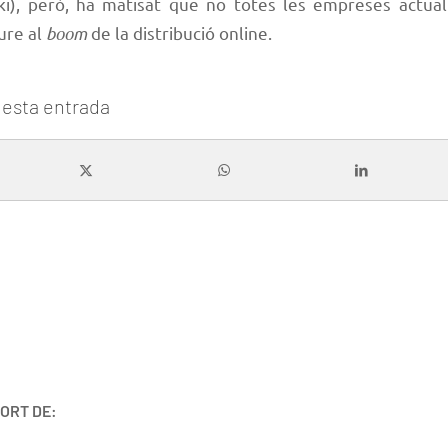
), però, ha matisat que no totes les empreses actua
ure al
boom
de la distribució online.
esta entrada
ORT DE: