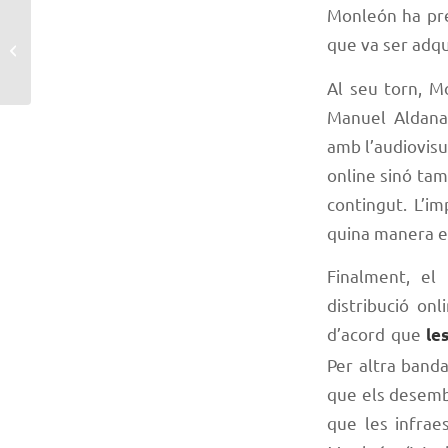
Monleón ha pre
Jordi Mendieta, nou
que va ser adqu
president del Clúster
Al seu torn, M
Manuel Aldana
amb l’audiovisu
online sinó tamb
contingut. L’i
quina manera e
Finalment, el
distribució on
d’acord que
le
Per altra banda
que els desemba
que les infrae