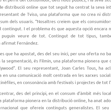
 distribució online que tot seguit ha centrat la seva i
resentant de Tviso, una plataforma que no crea ni distr
nsum dels usuaris. “Nosaltres creiem que els consumidor
al contingut. I el problema és que aquesta opció encara n
 puguin veure de tot. Contingut de tot tipus, tam
ha afirmat Fernández.
es que ha apostat, des del seu inici, per una oferta no b
 la segmentació, és Filmin, una plataforma pionera que o
llywood”. El seu representant, Joan Carles Tous, ha acl
 en una comunicació molt centrada en les xarxes socials 
inèfiles, en consonància amb festivals i projectes de tot l
 centrar, des del principi, en el consum d’àmbit més local 
a plataforma pionera en la distribució online, ha anat a
ernacional que ofereix continguts generalistes. El seu 