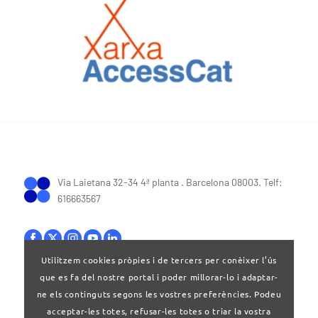
Via Laietana 32-34 4ª planta . Barcelona 08003. Telf:
616663567
Utilitzem cookies pròpies i de tercers per conèixer l’ús
que es fa del nostre portal i poder millorar-lo i adaptar-
Bases legals
|
Política de privacitat
ne els continguts segons les vostres preferències. Podeu
acceptar-les totes, refusar-les totes o triar la vostra