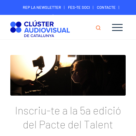
REP LA NEWSLETTER
FES-TE SOCI
CONTACTE
ÀREA DIGITAL SOCIS
Inscriu-te a la 5a edició
del Pacte del Talent