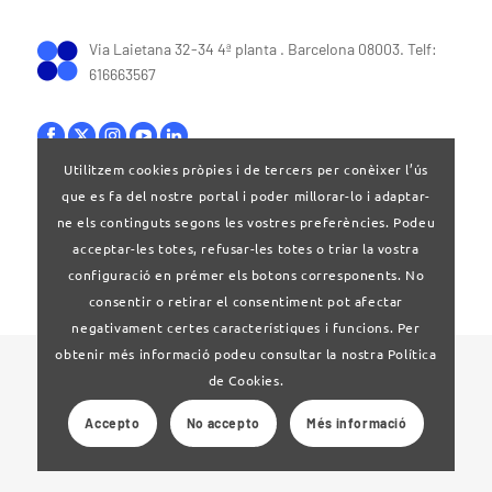
Via Laietana 32-34 4ª planta . Barcelona 08003. Telf:
616663567
Utilitzem cookies pròpies i de tercers per conèixer l’ús
que es fa del nostre portal i poder millorar-lo i adaptar-
Bases legals
|
Política de privacitat
ne els continguts segons les vostres preferències. Podeu
acceptar-les totes, refusar-les totes o triar la vostra
configuració en prémer els botons corresponents. No
consentir o retirar el consentiment pot afectar
negativament certes característiques i funcions. Per
obtenir més informació podeu consultar la nostra Política
© 2024 Clúster Audiovisual de Catalunya
de Cookies.
Accepto
No accepto
Més informació
Web desenvolupat per
La Saladeta