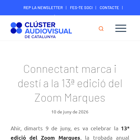
REP LA NEWSLETTER
FES-TE SOCI
CONTACTE
ÀREA DIGITAL SOCIS
Connectant marca i
destí a la 13ª edició del
Zoom Marques
10 de juny de 2026
Ahir, dimarts 9 de juny, es va celebrar la
13ª
, la trobada anual
edició del Zoom Marques