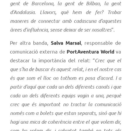
gent de Barcelona, la gent de Bilbao, la gent
d’Andalusia. Llavors, què hem de fer? Trobar
maneres de connectar amb cadascuna d’aquestes
àrees d’influència, sense deixar de ser nosaltres
”.
Per altra banda,
, responsable de
Salva Marsal
comunicació externa de
va
PortAventura World
destacar la importància del relat: “
Crec que el
que s’ha de buscar és aquest relat, i en el nostre cas
és que som el lloc on tothom es posa d’acord. I a
partir d’aquí que cada un dels diferents canals i que
cada un dels diferents equips vagin a una, perquè
crec que és important no tractar la comunicació
només com a bolets que estan separats, sinó que hi
hagi una mica de coherència entre el que volem dir,
com ho volem dir, i sobretot també en tots els