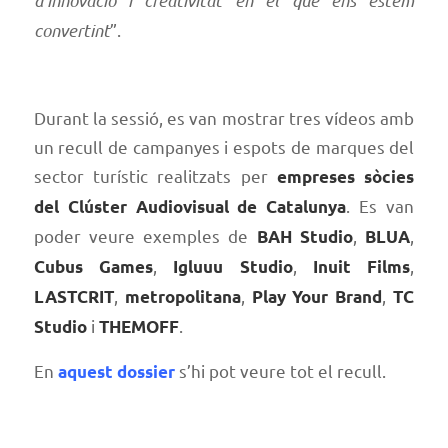
d’innovació i creativitat en el que ens estem
convertint
”.
Durant la sessió, es van mostrar tres vídeos amb
un recull de campanyes i espots de marques del
sector turístic realitzats per
empreses sòcies
. Es van
del Clúster Audiovisual de Catalunya
poder veure exemples de
,
,
BAH Studio
BLUA
,
,
,
Cubus Games
Igluuu Studio
Inuit Films
,
,
,
LASTCRIT
metropolitana
Play Your Brand
TC
i
.
Studio
THEMOFF
En
s’hi pot veure tot el recull.
aquest dossier