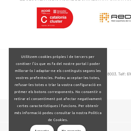
Utilitzem cookies pròpies i de tercers per
conèixer l’ús que es fa del nostre portal i poder
millorar-lo i adaptar-ne els continguts segons les
Via Laietana 32-34 4ª planta . Barcelona 08003. Telf: 6
vostres preferències. Podeu acceptar-les totes,
refusar-les totes o triar la vostra configuració en
prémer els botons corresponents. No consentir o
retirar el consentiment pot afectar negativament
certes característiques i funcions. Per obtenir
© 2024 Clúster Audiovisual de Catalunya
més informació podeu consultar la nostra Política
de Cookies.
Accepto
No accepto