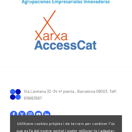
Via Laietana 32-34 4ª planta . Barcelona 08003. Telf:
616663567
Utilitzem cookies pròpies i de tercers per conèixer l’ús
que es fa del nostre portal i poder millorar-lo i adaptar-