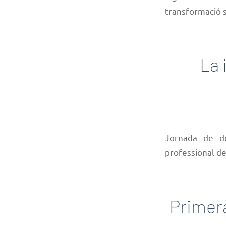
transformació s
La 
Jornada de d
professional del
Primera