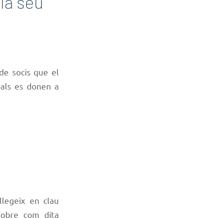
 la seu
 de socis que el
uals es donen a
llegeix en clau
 sobre com dita