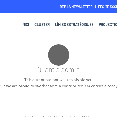
REP LA NEWSLETTER
FES-TE SOCI
INICI
CLÚSTER
LÍNIES ESTRATÈGIQUES
PROJECTE
Quant a
admin
This author has not written his bio yet.
But we are proud to say that
admin
contributed 334 entries already