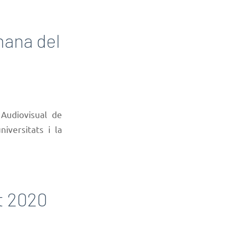
mana del
 Audiovisual de
iversitats i la
t 2020