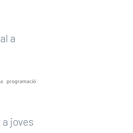
al a
a programació
 a joves