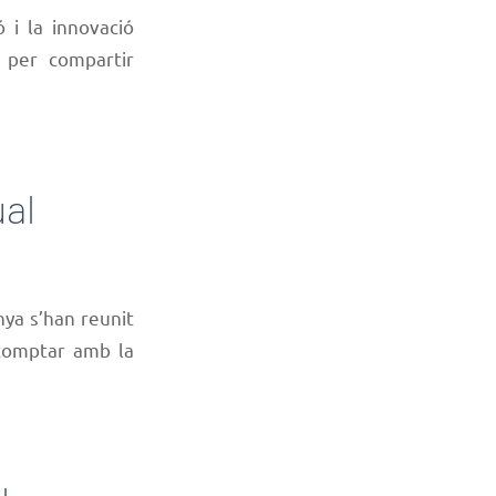
ó i la innovació
 per compartir
ual
nya s’han reunit
 comptar amb la