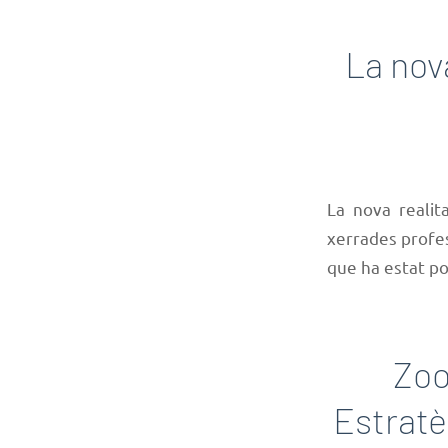
La nova
La nova realita
xerrades profes
que ha estat po
Zoo
Estratè