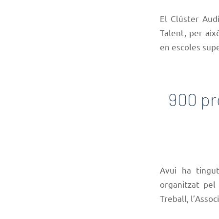
El Clúster Aud
Talent, per aix
en escoles sup
900 pr
Avui ha tingu
organitzat pel
Treball, l’Assoc