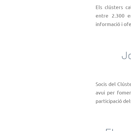
Els clústers ca
entre 2.300 e
informació i of
Jo
Socis del Clúst
avui per fomen
participació de