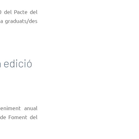
0 del Pacte del
i a graduats/des
 edició
veniment anual
ó de Foment del