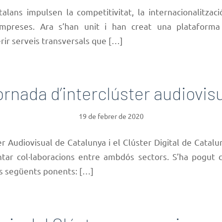
talans impulsen la competitivitat, la internacionalitzaci
mpreses. Ara s’han unit i han creat una plataforma
erir serveis transversals que […]
rnada d’interclúster audiovis
19 de febrer de 2020
er Audiovisual de Catalunya i el Clúster Digital de Catalu
tar col·laboracions entre ambdós sectors. S’ha pogut
ls següents ponents: […]