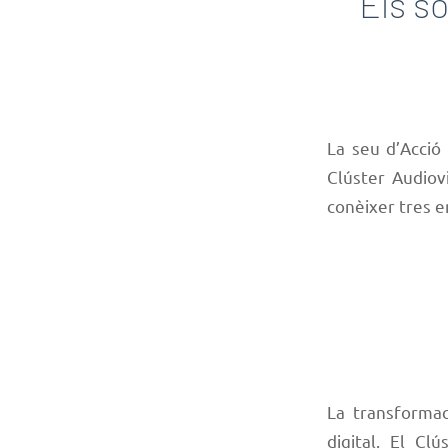
Els so
La seu d’Acció 
Clúster Audiov
conèixer tres e
La transformac
digital. El Cl