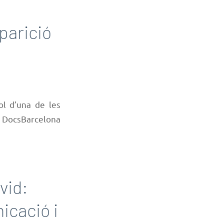
aparició
tol d’una de les
al DocsBarcelona
vid:
icació i