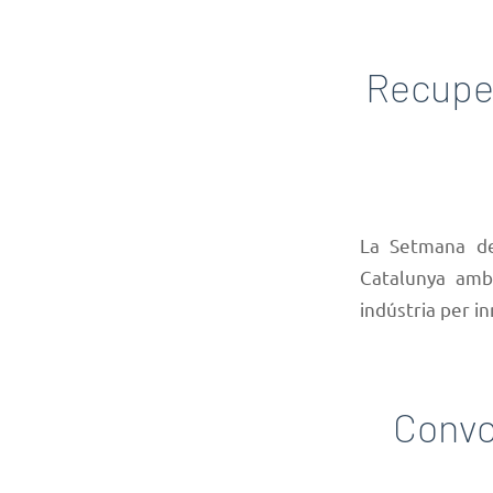
Recuper
La Setmana del
Catalunya amb 
indústria per i
Convo