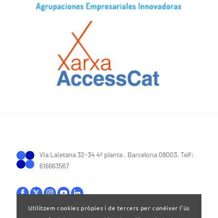
Via Laietana 32-34 4ª planta . Barcelona 08003. Telf:
616663567
Utilitzem cookies pròpies i de tercers per conèixer l’ús