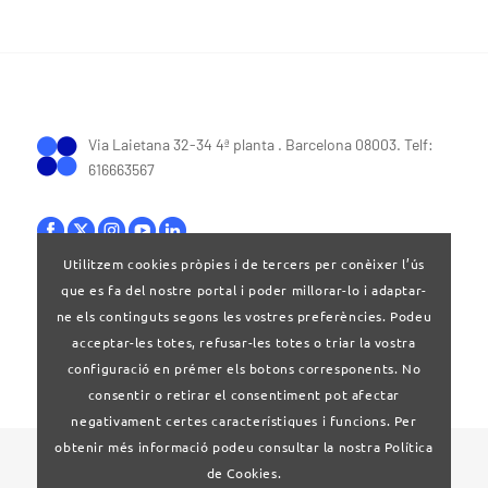
Via Laietana 32-34 4ª planta . Barcelona 08003. Telf:
616663567
Utilitzem cookies pròpies i de tercers per conèixer l’ús
que es fa del nostre portal i poder millorar-lo i adaptar-
Bases legals
|
Política de privacitat
ne els continguts segons les vostres preferències. Podeu
acceptar-les totes, refusar-les totes o triar la vostra
configuració en prémer els botons corresponents. No
consentir o retirar el consentiment pot afectar
negativament certes característiques i funcions. Per
obtenir més informació podeu consultar la nostra Política
© 2024 Clúster Audiovisual de Catalunya
de Cookies.