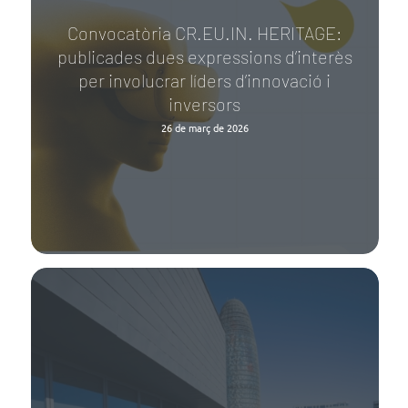
Convocatòria CR.EU.IN. HERITAGE:
publicades dues expressions d’interès
per involucrar líders d’innovació i
inversors
26 de març de 2026