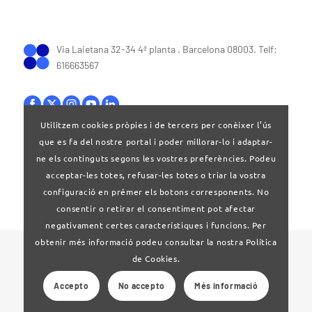
Via Laietana 32-34 4ª planta . Barcelona 08003. Telf:
616663567
Utilitzem cookies pròpies i de tercers per conèixer l’ús
que es fa del nostre portal i poder millorar-lo i adaptar-
Bases legals
|
Política de privacitat
ne els continguts segons les vostres preferències. Podeu
acceptar-les totes, refusar-les totes o triar la vostra
configuració en prémer els botons corresponents. No
consentir o retirar el consentiment pot afectar
negativament certes característiques i funcions. Per
obtenir més informació podeu consultar la nostra Política
© 2024 Clúster Audiovisual de Catalunya
de Cookies.
Accepto
No accepto
Més informació
Web desenvolupat per
La Saladeta